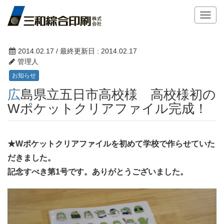
T
o
g
g
2014.02.17
/ 最終更新日 :
2014.02.17
l
管理人
e
お知らせ
n
広島県立五日市高校様 高校様初の
a
v
Wポケットクリアファイル完成！
i
g
a
★Wポケットクリアファイルを初めて学校で作らせていた
t
だきました。
i
o
記念すべき第1号です。ありがとうございました。
n