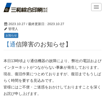
T
o
g
g
2023.10.27
/ 最終更新日 :
2023.10.27
l
管理人
e
お知らせ
n
【通信障害のお知らせ】
a
v
i
g
本日13時頃より通信機器の故障により、弊社の電話および
a
インターネットがつながらない事象が発生しております。
t
現在、復旧作業につとめておりますが、復旧までもうしば
i
o
らく時間を要する見込みです。
n
皆様にはご不便・ご迷惑をおかけしておりますことを深く
お詫び申し上げます。