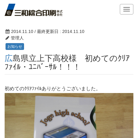
T
o
g
g
2014.11.10
/ 最終更新日 :
2014.11.10
l
管理人
e
お知らせ
n
広島県立上下高校様 初めてのｸﾘｱ
a
v
ﾌｧｲﾙ・ﾕﾆﾊﾞｰｻﾙ！！！
i
g
a
初めてのｸﾘｱﾌｧｲﾙありがとうございました。
t
i
o
n