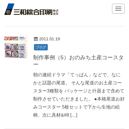
T
o
g
g
l
2011.01.19
e
n
ブログ
a
制作事例（5）おのみち土産コースタ
v
ー
i
g
朝の連続ドラマ「てっぱん」などで、なに
a
かと話題の尾道。 そんな尾道のお土産コー
t
スター3種類を パッケージと什器まで含めて
i
o
制作させていただきました。 ●本格尾道お好
n
みコースター 5枚セットで下から生地の絵
柄、次に具材&#8 […]