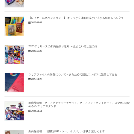
【レイヤーBOXペンスタンド】 キャラが立体的に浮かび上がる魅せるペン立て
2026.03.02
2025年リリースの新商品振り返り ～止まない推し活の沼
2025.12.22
クリアファイルの加飾について～あらためて疑似エンボスに注目してみる
2025.11.27
新商品情報 クリアピクチャーチケット、クリアフォトグレイカード、スマホにはさ
めるPPクリアスタンド
2025.11.11
新商品情報 「型抜きPPトレー」オリジナル形状が楽しめます