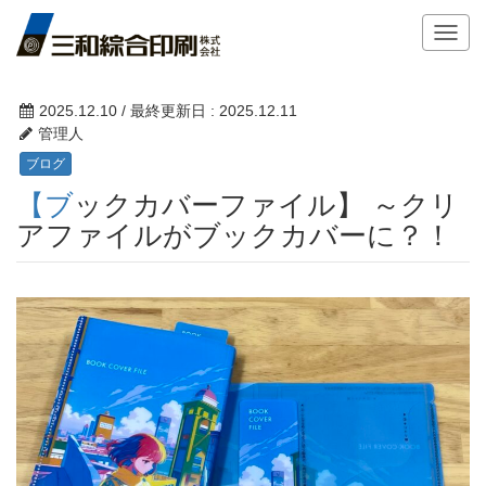
T
o
g
g
2025.12.10
/ 最終更新日 :
2025.12.11
l
管理人
e
ブログ
n
【ブックカバーファイル】 ～クリ
a
v
アファイルがブックカバーに？！
i
g
a
t
i
o
n