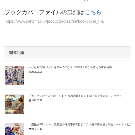
ブックカバーファイルの詳細は
こちら
https://www.sanprilab.jp/products/clearfile/bookcover_file/
関連記事
人はなぜ "訪れた証" を集めるのか？ 御朱印人気から考える体験価値
2026.08.06
「推し活」が「スピ活」へ！？ 次の消費トレンドは「心を整える」ことかも
2026.07.13
「型抜きPPトレー」業界別の活用事例9選 デスクの特等席を勝ち取るノベルティ戦略
2026.03.12