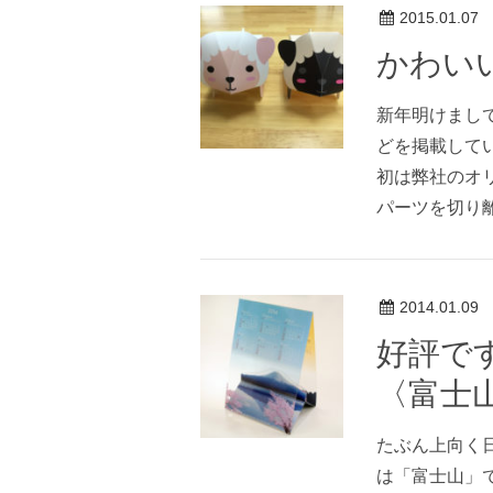
2015.01.07
かわい
新年明けまし
どを掲載して
初は弊社のオリ
パーツを切り離し
2014.01.09
好評で
〈富士
たぶん上向く日
は「富士山」