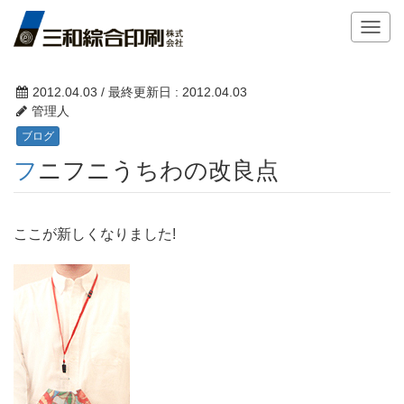
T
o
g
g
2012.04.03
/ 最終更新日 :
2012.04.03
l
管理人
e
ブログ
n
フニフニうちわの改良点
a
v
i
g
ここが新しくなりました!
a
t
i
o
n