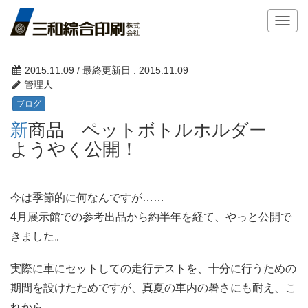
T
o
g
g
2015.11.09
/ 最終更新日 :
2015.11.09
l
管理人
e
ブログ
n
新商品 ペットボトルホルダー
a
v
ようやく公開！
i
g
a
今は季節的に何なんですが……
t
4月展示館での参考出品から約半年を経て、やっと公開で
i
o
きました。
n
実際に車にセットしての走行テストを、十分に行うための
期間を設けたためですが、真夏の車内の暑さにも耐え、こ
れから