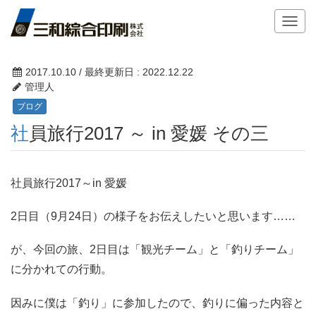
T
o
g
g
2017.10.10
/ 最終更新日 :
2022.12.22
l
管理人
e
ブログ
n
社員旅行2017 ～ in 愛媛 その三
a
v
i
g
社員旅行2017～in 愛媛
a
t
2日目（9月24日）の様子をお伝えしたいと思います……
i
o
が、今回の旅、2日目は「観光チーム」と「釣りチーム」
n
に分かれての行動。
因みに僕は「釣り」に参加したので、釣りに偏った内容と