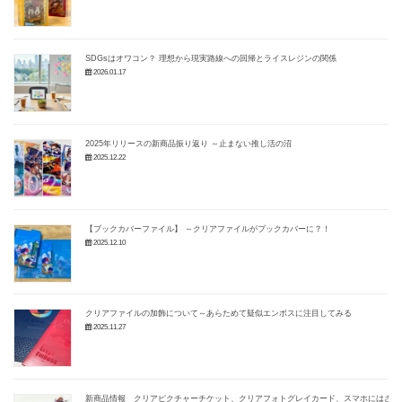
SDGsはオワコン？ 理想から現実路線への回帰とライスレジンの関係
2026.01.17
2025年リリースの新商品振り返り ～止まない推し活の沼
2025.12.22
【ブックカバーファイル】 ～クリアファイルがブックカバーに？！
2025.12.10
クリアファイルの加飾について～あらためて疑似エンボスに注目してみる
2025.11.27
新商品情報 クリアピクチャーチケット、クリアフォトグレイカード、スマホにはさ