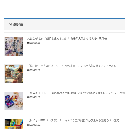
、
関連記事
人はなぜ "訪れた証" を集めるのか？ 御朱印人気から考える体験価値
2026.08.06
「推し活」が「スピ活」へ！？ 次の消費トレンドは「心を整える」ことかも
2026.07.13
「型抜きPPトレー」業界別の活用事例9選 デスクの特等席を勝ち取るノベルティ戦略
2026.03.12
【レイヤーBOXペンスタンド】 キャラが立体的に浮かび上がる魅せるペン立て
2026.03.02