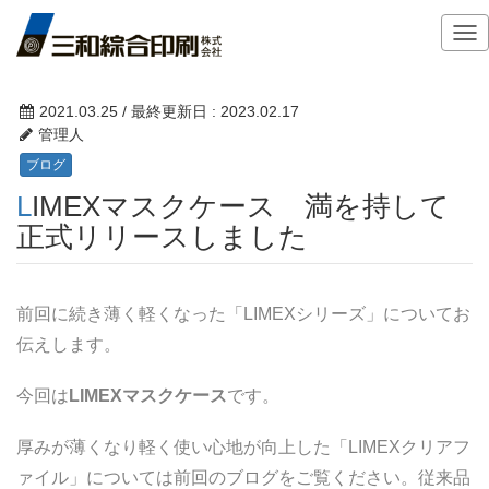
T
o
g
g
2021.03.25
/ 最終更新日 :
2023.02.17
l
管理人
e
ブログ
n
LIMEXマスクケース 満を持して
a
v
正式リリースしました
i
g
a
前回に続き薄く軽くなった「LIMEXシリーズ」についてお
t
伝えします。
i
o
n
今回は
LIMEXマスクケース
です。
厚みが薄くなり軽く使い心地が向上した「LIMEXクリアフ
ァイル」については前回のブログをご覧ください。従来品