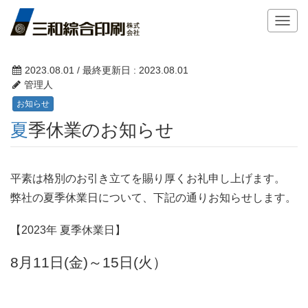
T
o
g
g
2023.08.01
/ 最終更新日 :
2023.08.01
l
管理人
e
お知らせ
n
夏季休業のお知らせ
a
v
i
g
平素は格別のお引き立てを賜り厚くお礼申し上げます。
a
弊社の夏季休業日について、下記の通りお知らせします。
t
i
【2023年 夏季休業日】
o
n
8月11日(金)～15日(火）